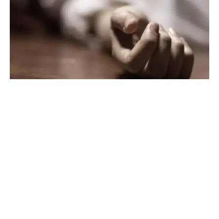
Almarsadonline
بعد ورود شكاوى من اهالي بلدة كفرشيما حول سكان أحد
المنازل من آل الفتى يقومون بحركات وتصرفات غريبة، دهمت
قوة من المخابرات مساء اليوم منزل هؤلاء الاشخاص حيث عُثر
على خمس جثث وسط رائحة غريبة مدفونة في الداخل، وقد
فرضت القوى الامنية طوقا حول المكان ، حيث حضرت الاجهزة
المعنية وبدأت تحقيقاتها لمعرفة هوية الجثث وملاحقة اصحاب
المنزل الذين فروا الى جهة مجهولة، وسط ذهول كبير جراء ما