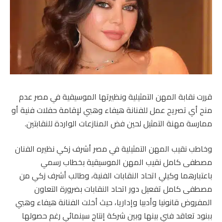
قررت نقابة المهن التمثيلية ونظيرتها الموسيقية في مصر عدم
منح أي تصريح عمل للفنانة هيفاء وهبي لإقامة حفلات فنية أو
ممارسة مهنة التمثيل لحين فض المنازعات الواردة للنقابتين.
وخاطب نقيب المهن التمثيلية في مصر أشرف زكي نظيره الفنان
مصطفى كامل نقيب المهن الموسيقية بخطاب رسمي
باعتبارهما وكيلي اتحاد النقابات الفنية، وطالب أشرف زكي من
مصطفى كامل تفعيل دور اتحاد النقابات بضرورة التعاون
المفروض قانونيا وأدبيا وإداريا، حيث أخلت الفنانة هيفاء وهبي
ببنود تعاقد فني بينها وبين شركة إنتاج سينمائي رغم حصولها