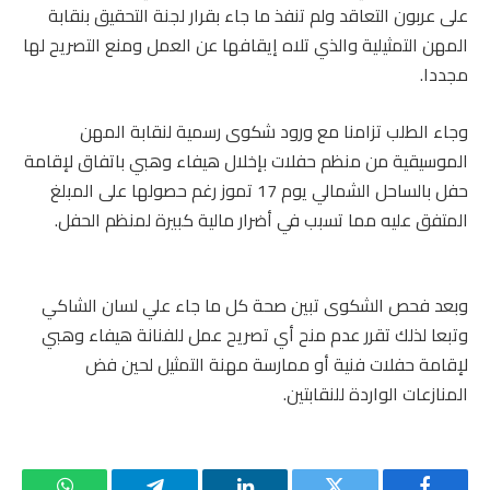
على عربون التعاقد ولم تنفذ ما جاء بقرار لجنة التحقيق بنقابة
المهن التمثيلية والذي تلاه إيقافها عن العمل ومنع التصريح لها
مجددا.
وجاء الطلب تزامنا مع ورود شكوى رسمية لنقابة المهن
الموسيقية من منظم حفلات بإخلال هيفاء وهبي باتفاق لإقامة
حفل بالساحل الشمالي يوم 17 تموز رغم حصولها على المبلغ
المتفق عليه مما تسبب في أضرار مالية كبيرة لمنظم الحفل.
وبعد فحص الشكوى تبين صحة كل ما جاء علي لسان الشاكي
وتبعا لذلك تقرر عدم منح أي تصريح عمل للفنانة هيفاء وهبي
لإقامة حفلات فنية أو ممارسة مهنة التمثيل لحين فض
المنازعات الواردة للنقابتين.