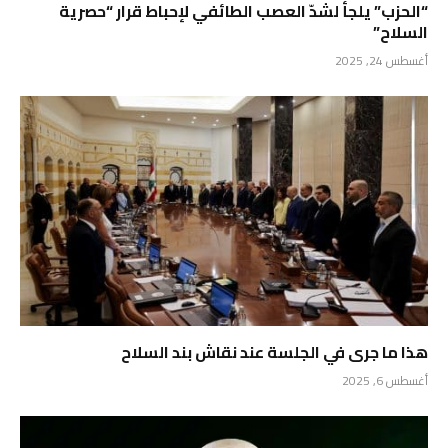
“الحزب” يلجأ لشدّ العصب الطائفي لإحباط قرار “حصرية
السلاح”
أغسطس 24, 2025
هذا ما جرى في الجلسة عند نقاش بند السلاح
أغسطس 6, 2025