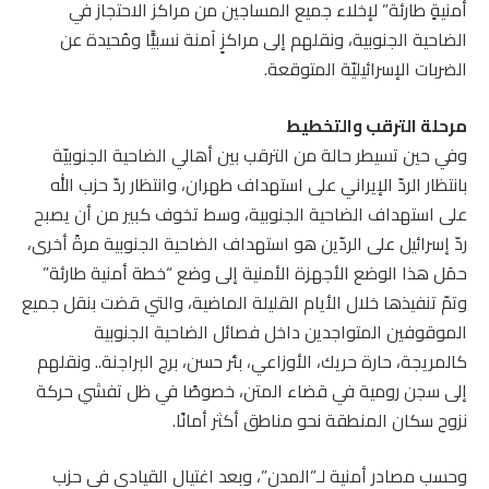
أمنيةٍ طارئة” لإخلاء جميع المساجين من مراكز الاحتجاز في
الضاحية الجنوبية، ونقلهم إلى مراكزٍ آمنة نسبيًّا ومُحيدة عن
الضربات الإسرائيليّة المتوقعة.
مرحلة الترقب والتخطيط
وفي حين تسيطر حالة من الترقب بين أهالي الضاحية الجنوبيّة
بانتظار الردّ الإيراني على استهداف طهران، وانتظار ردّ حزب الله
على استهداف الضاحية الجنوبية، وسط تخوف كبير من أن يصبح
ردّ إسرائيل على الردّين هو استهداف الضاحية الجنوبية مرةً أخرى،
حمَل هذا الوضع الأجهزة الأمنية إلى وضع “خطة أمنية طارئة”
وتمّ تنفيذها خلال الأيام القليلة الماضية، والتي قضت بنقل جميع
الموقوفين المتواجدين داخل فصائل الضاحية الجنوبية
كالمريجة، حارة حريك، الأوزاعي، بئر حسن، برج البراجنة.. ونقلهم
إلى سجن رومية في قضاء المتن، خصوصًا في ظل تفشي حركة
نزوح سكان المنطقة نحو مناطق أكثر أمانًا.
وحسب مصادر أمنية لـ”المدن”، وبعد اغتيال القيادي في حزب