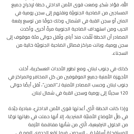
الله، فؤاد شكر، وضعت قوى الأمن الداخلي خطة لإخراج جميع
المساجين من الضاحية الجنوبيّة ونقلهم إلى سجن رومية في
المتن أو سجن القبة في الشمال، وذلك خوفًا من توسع رقعة
الحرب ومن استهداف الضاحية الجنوبية مرةً أخرى. وأكدت
المصادر أن الخطة نُفّذت منذ أيام، ونُقل حوالى مئة موقوف إلى
سجن رومية، وباتت مراكز فصائل الضاحية الجنوبيّة خالية من
السجناء.
كذلك في جنوب لبنان، ومع تطور الأحداث العسكرية، أخلت
الأجهزة الأمنية جميع الموقوفين من كل المخافر والمراكز في
جنوب لبنان. وحسب المصادر الأمنية لـ”المدن”، نُقل أيضًا حوالى
120 سجينًا إلى رومية وسجن القبة في شمال لبنان.
وإذا كانت الخطة الّتي أعدتها قوى الأمن الداخليّ، مبادرة جيّدة
في ظلّ الأوضاع الأمنيّة المتردية، إلا أنها حملت في طياتها نوعًا
من الحلول الترقيعية، الّتي من شأنها مفاقمة الأزمة
المستفحلة أساسًا في السجون. فيما تقع الجدوى اليوم في