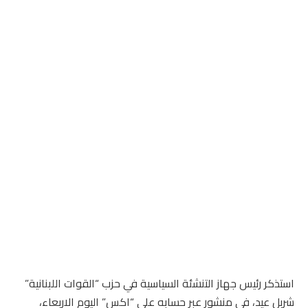
استذكر رئيس جهاز التنشئة السياسية في حزب “القوات اللبنانية”
شربل عيد، في منشور عبر حسابه على “اكس” اليوم الاربعاء،