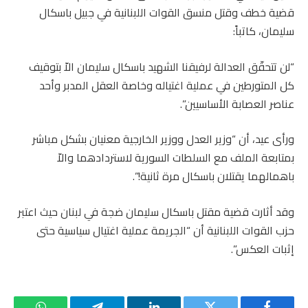
قضية خطف وقتل منسق القوات اللبنانية في جبيل باسكال
سليمان، كاتباً:
“لن تتحقّق العدالة لرفيقنا الشهيد باسكال سليمان الاّ بتوقيف
كل المتورطين في عملية اغتياله وخاصة العقل المدبر وأحد
عناصر العصابة الأساسيين”.
ورأى عيد، أن “وزير العدل ووزير الخارجية معنيان بشكل مباشر
بمتابعة الملف مع السلطات السورية لاستردادهما والاّ
باهمالهما يقتلان باسكال مرة ثانية!”.
وقد أثارت قضية مقتل باسكال سليمان ضجة في لبنان حيث اعتبر
حزب القوات اللبنانية أن “الجريمة عملية اغتيال سياسية حتى
إثبات العكس”.