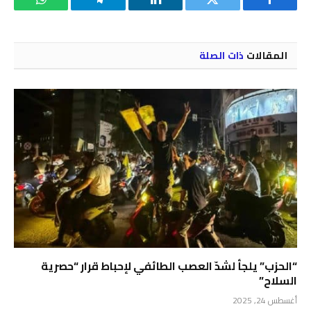
فيسبوك
تويتر
لينكدإن
تيلقرام
واتساب
المقالات
ذات الصلة
“الحزب” يلجأ لشدّ العصب الطائفي لإحباط قرار “حصرية
السلاح”
أغسطس 24, 2025