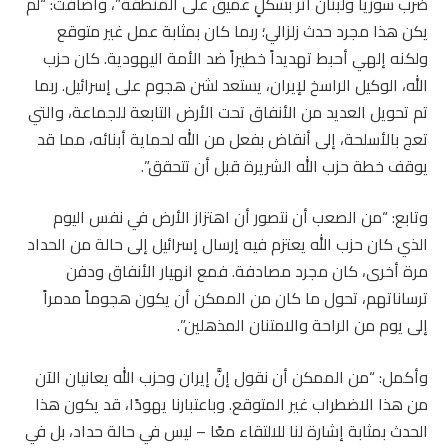
ضرب سوريا ولبنان أثر بشكلٍ عميق على المنطقة”، وأضافت: “لم
يكن هذا مجرد حدث زلزالي؛ ربما كان بمثابة عمل غير متوقع
ولكنه إلهي أحبط تهديداً خطيراً ضد الأمة اليهودية. كان حزب
الله، الوكيل الراسخ لإيران، يستعد لشن هجوم على إسرائيل. ربما
تم تحويل العديد من الأنفاق تحت الأرض التابعة للجماعة، والتي
تعج بالأسلحة، إلى أنقاض بفعل من الله لحماية أبنائه، مما قد
يوقف خطة حزب الله الشريرة قبل أن تتحقق”.
وتابع: “من الصعب أن نتصور أن اهتزاز الأرض في نفس اليوم
الذي كان حزب الله يعتزم فيه إرسال إسرائيل إلى حالة من الحداد
مرة أخرى، كان مجرد مصادفة. فمع انهيار الأنفاق ودفن
ترساناتهم، تحول ما كان من الممكن أن يكون هجوماً مدمراً
إلى يوم من الراحة والامتنان المذهلين”.
وأكمل: “من الممكن أن نقول إنَّ إيران وحزب الله يعانيان الآن
من هذا الاضطراب غير المتوقع. وباعتبارنا يهودًا، قد يكون هذا
الحدث بمثابة إشارة لنا للالتقاء معًا – ليس في حالة حداد، بل في