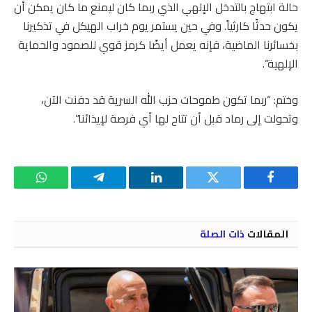
حالة ابتهاج بالتدخل الإلهي الذي ربما كان ليمنع ما كان يمكن أن
يكون حدثًا كارثياً. وفي حين يستمر يوم خراب الهيكل في تذكيرنا
بخسائرنا الماضية، فإنه يعمل أيضًا كرمز قوي للصمود والحماية
الإلهية”.
وختم: “ربما تكون طموحات حزب الله السرية قد دفنت الآن،
وتحولت إلى رماد قبل أن تتاح لها أي فرصة لإيذائنا”.
فيسبوك
تويتر
لينكدإن
تيلقرام
واتساب
المقالات
ذات الصلة