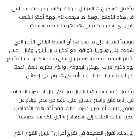
وأكمل: “ستكون هناك زلازل وثورات بركانية وموجات تسونامي
في هذه الأماكن، وهذا ما سيحدث لأي جهة تُهدّد الشعب
اليهودي. تذكروا كلماتي، هذا هو بالضبط ما سيحدث”.
ووفقاً للتقرير، فإن ما يبدو هو أن النشاط الزلزالي الأخير الذي
شهده لبنان وسوريا، يتوافق مع تحذيرات بن أرتزي، وقال: “خلال
الأيام القليلة الماضية، ضرب زلزال لبنان بقوة 5.4 درجة، تزامناً مع
يوم ذكرى خراب الهيكل اليهودي، والذي يعتبره البعض تدخلاً
إلهياً ربما أحبط خطط حزب الله لشن هجوم على إسرائيل”.
وأكمل: “لقد تسبب هذا الزلزال، من بين زلزال آخر ضرب المنطقة،
في إثارة قلق واسع النطاق، على الرغم من عدم الإبلاغ عن
وقوع إصابات أو أضرار كبيرة. كذلك، فقد أدّت هذه الأحداث إلى
تعزيز الحاجة الملحة إلى استعداد إسرائيل للكوارث الطبيعية”.
إلى ذلك، تقول الصحيفة في تقريرٍ آخر إن “الزلازل القوي الذي