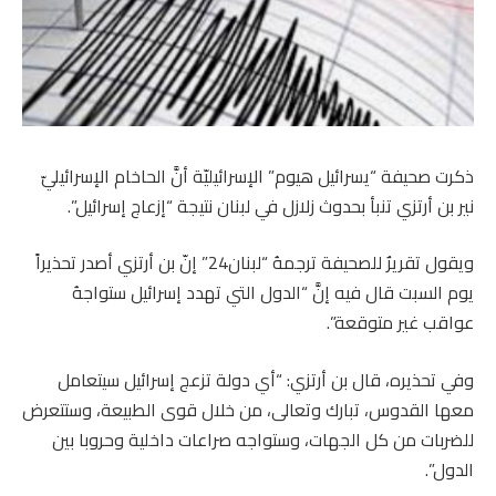
ذكرت صحيفة “يسرائيل هيوم” الإسرائيليّة أنَّ الحاخام الإسرائيليّ
نير بن أرتزي تنبأ بحدوث زلازل في لبنان نتيجة “إزعاج إسرائيل”.
ويقول تقريرٌ للصحيفة ترجمهُ “لبنان24” إنّ بن أرتزي أصدر تحذيراً
يوم السبت قال فيه إنَّ “الدول التي تهدد إسرائيل ستواجهُ
عواقب غير متوقعة”.
وفي تحذيره، قال بن أرتزي: “أي دولة تزعج إسرائيل سيتعامل
معها القدوس، تبارك وتعالى، من خلال قوى الطبيعة، وستتعرض
للضربات من كل الجهات، وستواجه صراعات داخلية وحروبا بين
الدول”.