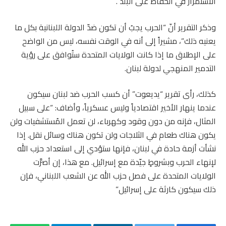
الاستمرار في الحفاظ على البلد”.
وذكر التقرير أنّ “الحرب يجبُ أن تكون ضدّ الدولة اللبنانية بكل ما
يعنيه ذلك”، مشيراً إلى أنه في الوقت نفسه، ليس من الواضح
على الإطلاق ما إذا كانت الولايات المتحدة ستُوافق على رؤية
التدمير المنهجي لدولة لبنان.
كذلك، رأى تقرير “يديعوت” أن كسب الحرب ضد لبنان سيكون
عندما ينهار الأخير اقتصادياً وليس عسكرياً، وأضاف: “على سبيل
المثال، فإنه من دون وقود وكهرباء، لن تعمل المُستشفيات ولن
يكون هناك طعام في الثلاجات ولن تكون هناك وسائل نقل. إذا
نشأت أزمة حادة في لبنان، فإنها ستؤدي إلى استعداد حزب الله
لإنهاء الحرب وبشروطٍ جيّدة مع إسرائيل. مع هذا، إن أصرَّت
الولايات المتحدة على فصل حزب الله عن الشعب اللبناني، فإن
ذلك سيكون كارثة على إسرائيل”