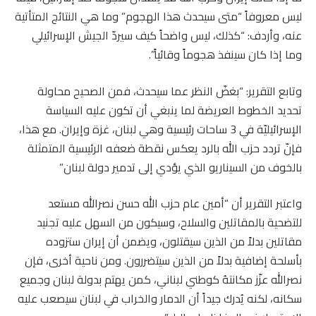
ليس معروفاً “متى سيحدث هذا الهجوم” وما هي النتائج المتأتية
عنه، وأردف: “كذلك، ليس واضحاً كيف سيردّ الجيش الإسرائيلي
وما إذا كان سينفذ هجوماً وقائياً”.
وتابع التقرير: “بغضّ النظر عما سيحدث، فمن الصحيح محاولة
تحديد الخطوط العريضة لما ينبغي أن تكون عليه السياسة
الإسرائيليّة في 3 ساحات رئيسية وهي لبنان، غزة وإيران. مع هذا،
فإنّ تردد حزب الله بالرد يعكس نقطة ضعفه الرئيسية المتمثلة
بالخوف من السيناريو الذي يؤدي إلى تدمير دولة لبنان”
واعتبر التقرير أن “أمين عام حزب الله حسن نصرالله مستعد
للتضحية بالمقاتلين والسلاح، وسيكون من السهل عليه تجنيد
مقاتلين بدلاً من الذين سيقتلون، ويضمن أن إيران ستزوده
بأسلحة إضافية بدلاً من الذين سيتضررون. ومن ناحية أخرى، فإن
نصرالله عزّز مكانتهُ كوطني لبناني، كمن يهتم بدولة لبنان وجميع
سكانه، لكنه يُدرك جيداً أن الدمار والخراب في لبنان سيصعب عليه