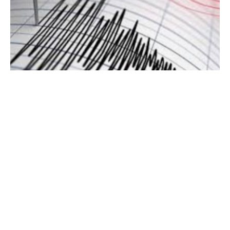
ذكرت صحيفة “يسرائيل هيوم” الإسرائيليّة أنَّ الحاخام الإسرائيليّ
نير بن أرتزي تنبأ بحدوث زلازل في لبنان نتيجة “إزعاج إسرائيل”.
ويقول تقريرٌ للصحيفة ترجمهُ “لبنان24” إنّ بن أرتزي أصدر تحذيراً
يوم السبت قال فيه إنَّ “الدول التي تهدد إسرائيل ستواجهُ
عواقب غير متوقعة”.
وفي تحذيره، قال بن أرتزي: “أي دولة تزعج إسرائيل سيتعامل
معها القدوس، تبارك وتعالى، من خلال قوى الطبيعة، وستتعرض
للضربات من كل الجهات، وستواجه صراعات داخلية وحروبا بين
الدول”.