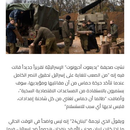
نشرت صحيفة “يديعوت أحرونوت” الإسرائيليّة تقريراً جديداً قالت
فيه إنه “من الصعب للغاية على إسرائيل تحقيق النصر الكامل
عندما تتأكد حركة حماس من أن مقاتليها ومؤيديها، سوف
يستمرون بالاستفادة من المساعدات الاقتصادية السخية”،
وأضافت: “طالما أن حماس تغتني من كل شاحنة إمدادات،
فليس لديها أي سبب للاستسلام”
ويقولُ الذي ترجمهُ “لبنان24” إنه ليس واضحاً في الوقت الحالي
ما إذا كانت إيران وحزب الله قد ينفذان هجوماً ضد إسرائيل، فيما