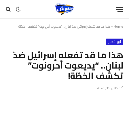
Home
»
هذا ما قد تفعله إسرائيل ضدّ لبنان.. “يديعوت أحرونوت” تكشف الخطّة!
أبرز الأخبار
هذا ما قد تفعله إسرائيل ضدّ
لبنان.. “يديعوت أحرونوت”
تكشف الخطّة!
أغسطس 15, 2024