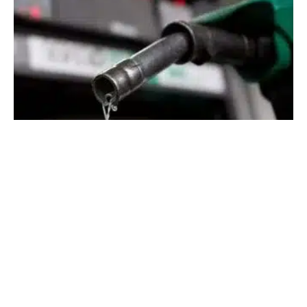
مقومات الصمود تجاه احتمال اندلاع حرب شاملة قد تبدو هزيلة
في ظل التخبط الذي يعيشه المسؤولون حيث تختلف الارقام في
مدة المخزون ان على صعيد المواد الغذائية او على صعيد
الطحين وخصوصا على صعيد اهم مقوم استراتيجي وهو
المحروقات التي لا تكفي اكثر من ثلاثة اسابيع في حال اقفل
البحر ولم يعد لبنان قادرا على استيرادها حسب قول المعنيين
بقطاع المحروقات مما زاد منسوب الخوف والقلق في صفوف
اللبنانيين من انعكاس عدم توافر هذه المادة على منطق العيش