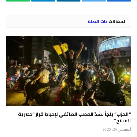
فيسبوك
تويتر
لينكدإن
تيلقرام
واتساب
المقالات
ذات الصلة
“الحزب” يلجأ لشدّ العصب الطائفي لإحباط قرار “حصرية
السلاح”
أغسطس 24, 2025