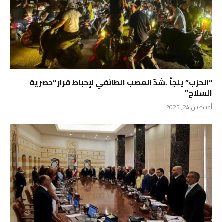
“الحزب” يلجأ لشدّ العصب الطائفي لإحباط قرار “حصرية
السلاح”
أغسطس 24, 2025