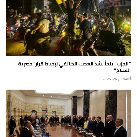
“الحزب” يلجأ لشدّ العصب الطائفي لإحباط قرار “حصرية
السلاح”
أغسطس 24, 2025