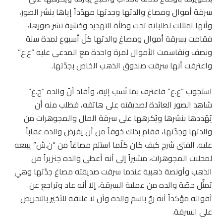
سرقة أموال ومصاغ والدتها وجدتها مهدّداً إياها بنشر الصور،
وأنها امتثلت لطلباته تحت وطأة التهديد وخشية نشر صورها،
فقامت بسرقة أموال ومصاغ والدتها كلّ أسبوع لمدة سنة
ونصف وتقاسمت الأموال لمرة واحدة مع المدعى عليه “ع.ع”
واعترفت أنها سرقت صندوق الذهب الخاص بجدّتها.
استجوب “ع.ع” فاعترف بما نُسب إليه، وأفاد أنّ والده “ج.ع”
شاهد الصور العائدة لصديقته على هاتفه، فطلب منه أن
يُهّددها بنشرها ويُكرهها على سرقة المال والمجوهرات من
والدتها وجدّتها، فقام بذلك خوفاً من أن يفرض والده عقاباً
عليه. الفتى شرح كيف كان كلّما استلم مصاغاً من “ن.ش” يبيعه
لمحلات المجوهرات، مشيراً إلى أنه أعطى والده جنزيراً من
الذهب وأونصة ذهبية عندما سرقت صديقته مصاغ جدّتها وهي
تمثّل حصّة والده من عملية السرقة، إلا أنه عاد وتراجع عن
أقواله مؤكداً أنه زجّ باسم والده وأن لا علاقة للأخير بالتحريض
على السرقة.