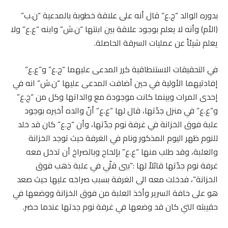
بدوره الوالد “ج.ع” قال أنه على علاقة خطوبة بالمدعية “ن.ب”
(الأم) وأنه لا يعلم بوجود علاقة بين ابنتها “ن.ش” وابنه “ع.ع” ولا
يعلم شيئاً عن عمليات السرقة الحاصلة.
في التحقيقات الاستنطاقية كرر المدعى عليهما “ج.ع” و”ع.ع”
إفادتيهما الأولية في حين أضافت المدعى عليها “ن.ش” انه في
إحدى المرات وبينما كانت موجودة مع والداتها وكل من “ج.ع”
و”ع.ع” في منزل جدّتها، قال لها “ع.ع” أنّ والده أخبره بوجود
علبة فوق الخزانة في غرفة نوم جدّتها، وأن “ج.ع” كان قد خلد
للنوم ظهر اليوم المذكور ونام في الغرفة حيث توجد الخزانة
والعلبة، وقد طلب منها “ع.ع” بإلحاح وبالصراخ أن تدخل معه
غرفة نوم جدّتها قائلاً لها :”بيي قلّي في علبة ذهب فوق
الخزانة”، فدخلت معه الى الغرفة بسبب صراخه عليها حيث صعد
هو على حافة السرير وأخذ العلبة من فوق الخزانة ووضعها في
حقيبته التي كان قد وضعها في غرفة نوم جدتها عندما حضر.