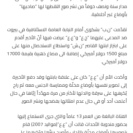
مدار سنة ونصف خوفاً من نشر صورٍ التقطها لها “صاحبها”
بأوضاع غير أخلاقية.
تقدّمت “ن.ب” بشكوى أمام النيابة العامة الاستئنافية في بيروت
ضد المدعى عليهما “ج.ع” و”ع.ع” عرضت فيها أنّ الأخير أقدم
على ابتزاز ابنتها القاصر “ن.ش” واستطاع الاستحصال منها على
مبلغ 1500 دولار أميركي إضافة الى مصاغ ذهبية بقيمة 17000
دولار أميركي.
وأكدت الأم أن “ع.ع” كان على علاقة بابنتها وقد دفع الأخيرة
إلى تصوير نفسها بأوضاع مخلّة وممارسة الجنس معه ثم راح
يُكرهها على سرقة والدتها لأكثر من مرة مهدّداً إيّاها في حال
أعلمت أحد أو في حال عدم امتثالها بفضحها ونشر الصور.
الفتاة البالغة من العمر 13 عاماً والتي جرى الاستماع إليها
بحضور مندوبة الأحداث قالت أن “ع.ع”(مواليد 2007) قام
بتصويرها بأوضاع مخلّة بالآداب وأصبح يبتزّها ويُكرهها على