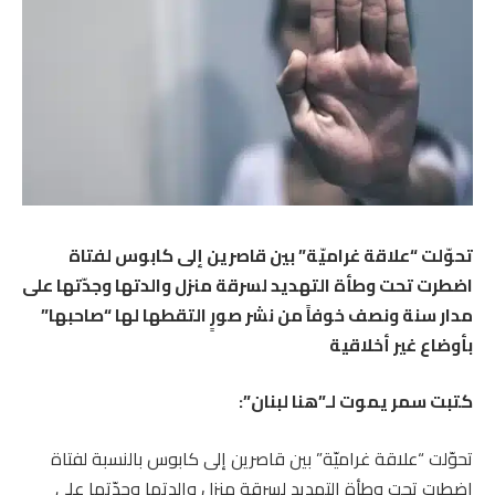
تحوّلت “علاقة غراميّة” بين قاصرين إلى كابوس لفتاة
اضطرت تحت وطأة التهديد لسرقة منزل والدتها وجدّتها على
مدار سنة ونصف خوفاً من نشر صورٍ التقطها لها “صاحبها”
بأوضاع غير أخلاقية
كتبت سمر يموت لـ”هنا لبنان”:
تحوّلت “علاقة غراميّة” بين قاصرين إلى كابوس بالنسبة لفتاة
اضطرت تحت وطأة التهديد لسرقة منزل والدتها وجدّتها على