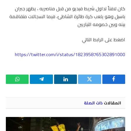
كان لافتاً تداول شريط فيديو من قبل مناصريه ، يظهر جبران
باسيل وهو يلعب كرة طائرة الشاطئ، فيما السجالات متفاقمة
بينه وبين خصومه التياريين
اضغط على الرابط التالي
https://twitter.com/i/status/1823958765302891000
فيسبوك
تويتر
لينكدإن
تيلقرام
واتساب
المقالات
ذات الصلة