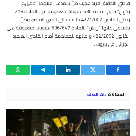
قاضي التحقيق فريد عجيب ظنّ بالمدعى عليهما “جميل.ع”
و”ع.ع” بجرم المادة 636 عقوبات معطوفة على المادة 218
وعلى القانون 422/2002 بالنسبة الى الفتى القاصر، وظنّ
بالمدعى عليها “ن.ش” بالمادة 636/647 عقوبات معطوفة على
القانون 422/2002 وأحالهم للمحاكمة أمام القاضي المنفرد
الجزائي في بيروت .
فيسبوك
تويتر
لينكدإن
تيلقرام
واتساب
المقالات
ذات الصلة