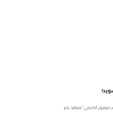
سويد!
روت فوتبول أكاديمي” لمواليد عام