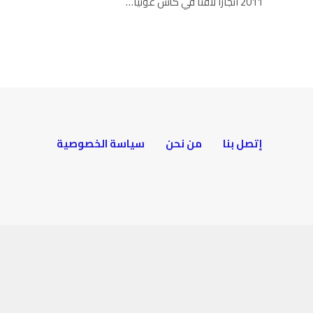
2011 انجازاً لافتاً في كأس غوثيا…
إتصل بنا
من نحن
سياسة الخصوصية