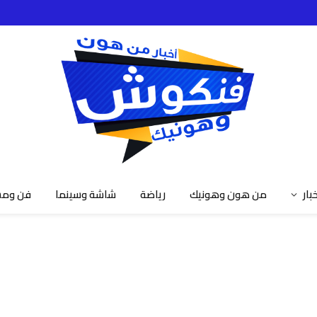
خبار
من هون وهونيك
رياضة
شاشة وسينما
فن ومش