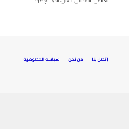
الكلامي “الاسرائيلي” العالي، الذي بلغ حدود…
إتصل بنا
من نحن
سياسة الخصوصية