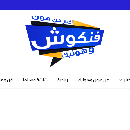
خبار
من هون وهونيك
رياضة
شاشة وسينما
فن ومش