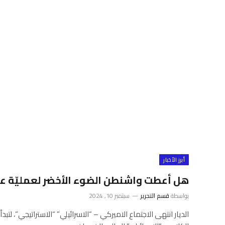
أبرز الأخبار
هل أعطت واشنطن الضوء الأخضر لعمليّة عس
بواسطة
قسم التحرير
سبتمبر 10, 2024
الديار انتهى الاجتماع الاميركي – “الاسرائيلي” “الاستراتيجي”، ل