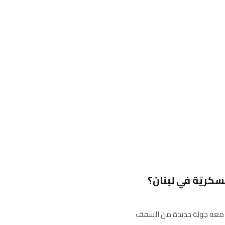
كريّة في لبنان؟
تبدأ معه جولة جديدة من السقف