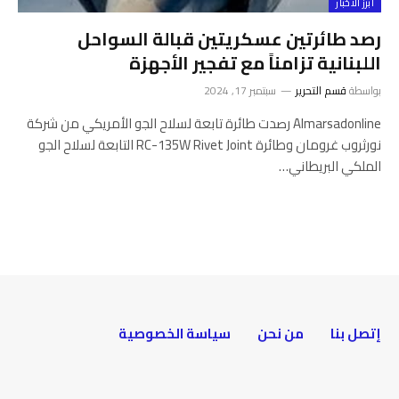
أبرز الأخبار
رصد طائرتين عسكريتين قبالة السواحل
اللبنانية تزامناً مع تفجير الأجهزة
بواسطة
قسم التحرير
سبتمبر 17, 2024
Almarsadonline رصدت طائرة تابعة لسلاح الجو الأمريكي من شركة
نورثروب غرومان وطائرة RC-135W Rivet Joint التابعة لسلاح الجو
الملكي البريطاني…
إتصل بنا
من نحن
سياسة الخصوصية