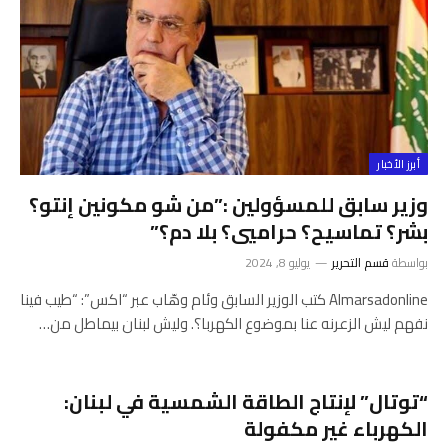
أبرز الأخبار
وزير سابق للمسؤولين :”من شو مكونين إنتو؟
بشر؟ تماسيح؟ حراميي؟ بلا دم؟”
بواسطة
قسم التحرير
يوليو 8, 2024
Almarsadonline كتب الوزير السابق وئام وهّاب عبر “اكس”: “طيب فينا
نفهم ليش الزعرنه عنا بموضوع الكهربا؟. وليش لبنان بيماطل من…
“توتال” لإنتاج الطاقة الشمسية في لبنان:
الكهرباء غير مكفولة