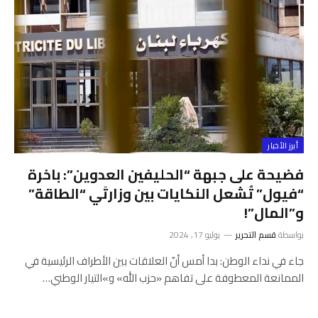
أبرز الأخبار
فضيحة على جبهة “الحليفين العدوين”: باخرة
“فيول” تُشعل النكايات بين وزارتَي “الطاقة”
و”المال”!
بواسطة
قسم التحرير
يوليو 17, 2024
جاء في نداء الوطن: بدا أمس أنّ العلاقات بين الأطراف الرئيسية في
الممانعة المعطوفة على تفاهم «حزب الله» و»التيار الوطني…