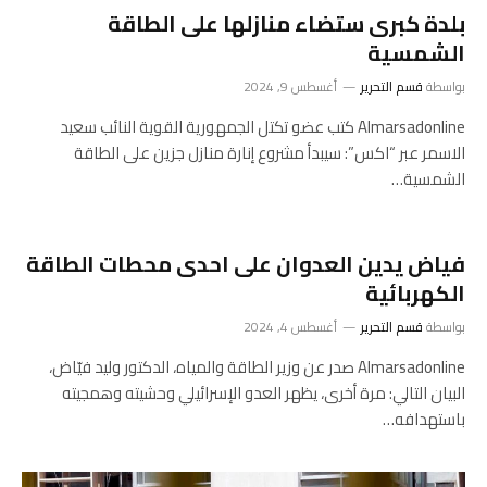
بلدة كبرى ستضاء منازلها على الطاقة
الشمسية
بواسطة
قسم التحرير
أغسطس 9, 2024
Almarsadonline كتب عضو تكتل الجمهورية القوية النائب سعيد
الاسمر عبر “اكس”: سيبدأ مشروع إنارة منازل جزين على الطاقة
الشمسية…
فياض يدين العدوان على احدى محطات الطاقة
الكهربائية
بواسطة
قسم التحرير
أغسطس 4, 2024
Almarsadonline صدر عن وزير الطاقة والمياه، الدكتور وليد فيّاض،
البيان التالي: مرة أخرى، يظهر العدو الإسرائيلي وحشيته وهمجيته
باستهدافه…