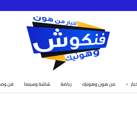
خبار
من هون وهونيك
رياضة
شاشة وسينما
فن ومش