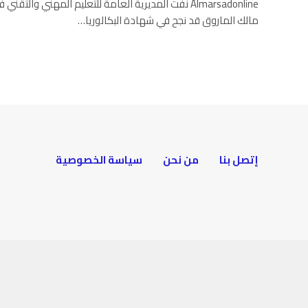
Almarsadonline نفت المديرية العامة للتعليم المهني وال
مالك الماروق قد نجح في شهادة البكالوريا…
إتصل بنا
من نحن
سياسة الخصوصية