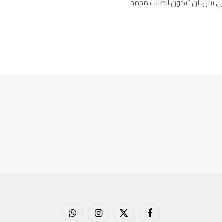
تقني في بيان، ان “يكون الطالب محمد
فيسبوك
X
الانستغرام
واتساب