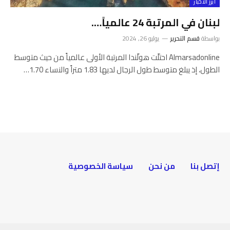
أبرز الأخبار
لبنان في المرتبة 24 عالمياً….
بواسطة
قسم التحرير
يوليو 26, 2024
Almarsadonline احتلّت هولّندا المرتبة الأولى عالمياً من حيث متوسط
الطول، إذ يبلغ متوسط طول الرجال لديها 1.83 متراً والنساء 1.70…
إتصل بنا
من نحن
سياسة الخصوصية