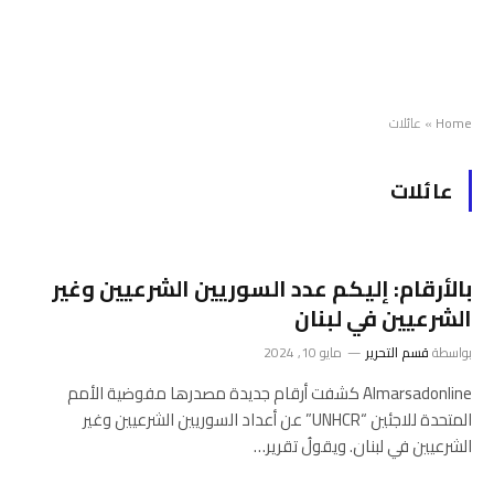
Home
»
عائلات
عائلات
بالأرقام: إليكم عدد السوريين الشرعيين وغير
الشرعيين في لبنان
بواسطة
قسم التحرير
مايو 10, 2024
Almarsadonline كشفت أرقام جديدة مصدرها مفوضية الأمم
المتحدة للاجئين “UNHCR” عن أعداد السوريين الشرعيين وغير
الشرعيين في لبنان. ويقولُ تقرير…