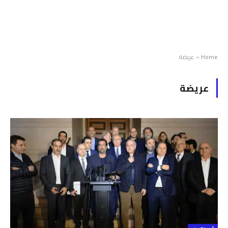
Home
»
عريضة
عريضة