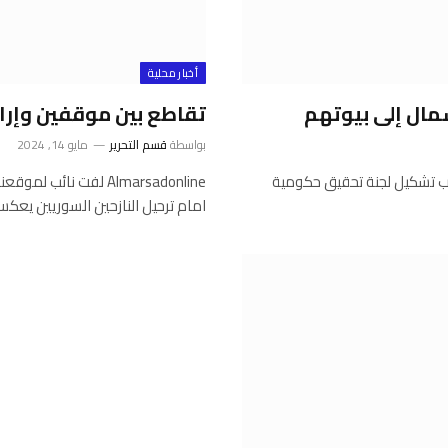
أخبار محلية
مال إلى بيوتهم
تقاطع بين موقفين وإرا
بواسطة
قسم التحرير
مايو 14, 2024
إنه “يجب تشكيل لجنة تحقيق حكومية
Almarsadonline لفت 
امام ترحيل النازحين السوريين يعك