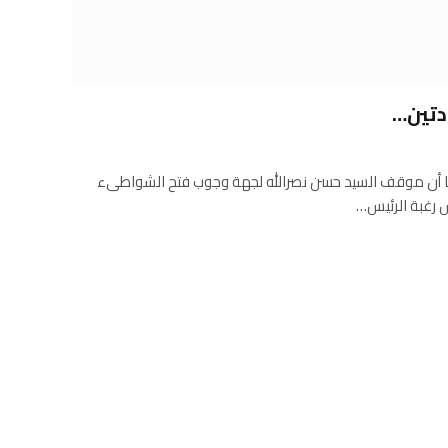
دتين…
نائب لموقعنا أن موقف السيد حسن نصرالله لجهة وجوب فتح الشواطىء
س رغبة الرئيس…