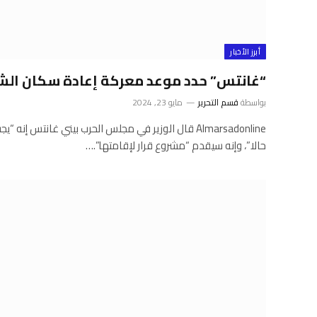
أبرز الأخبار
“غانتس” حدد موعد معركة إعادة سكان الش
بواسطة
قسم التحرير
مايو 23, 2024
Almarsadonline قال الوزير في مجلس الحرب بيني غانتس 
حالا”، وإنه سيقدم “مشروع قرار لإقامتها”.…