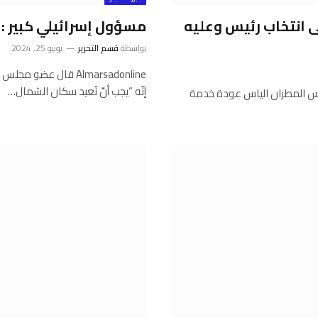
لى انتخاب رئيس وعليه
مسؤول إسرائيلي كبير : ١ ايلول ساعة الصفر!…
بواسطة
قسم التحرير
يونيو 25, 2024
Almarsadonline قال ع
إنّه “يجب أنّ نُعيد سكان الشمال…
الارثوذكس المطران الياس عودة خدمة