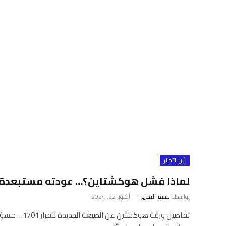
أبرز الأخبار
لماذا فشل هوكشتاين؟… عودته مستبعدة!
بواسطة
قسم التحرير
أكتوبر 22, 2024
تفاصيل ورقة هوكشتين