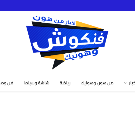
خبار
من هون وهونيك
رياضة
شاشة وسينما
فن ومش