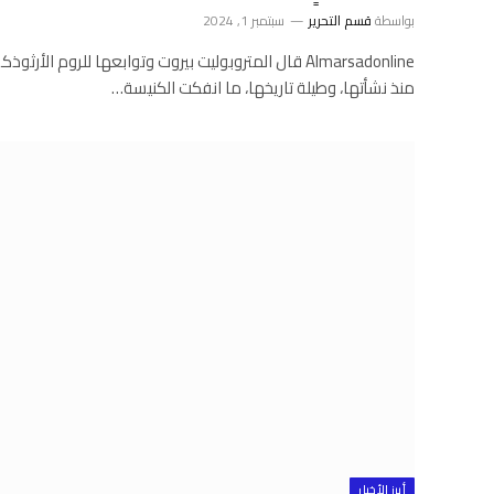
بواسطة
قسم التحرير
سبتمبر 1, 2024
Almarsadonline قال المتروبوليت بيروت وتوابعها للروم ا
منذ نشأتها، وطيلة تاريخها، ما انفكت الكنيسة…
أبرز الأخبار