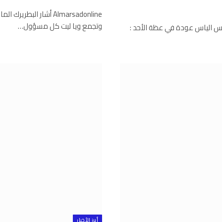
Almarsadonline أشار ال
وتجمع ويا ليت كل مسؤول…
لأرثوذكس الياس عودة في عظة الأحد :
أبرز الأخبار