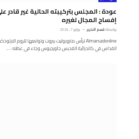
عودة : المجلس بتركيبته الحالية غير قادر ع
إفساح المجال لغيره
بواسطة
قسم التحرير
يوليو 7, 2024
Almarsadonline ترأس متروبوليت بيروت وتوابعها للروم 
القداس في كاتدرائية القديس جاورجيوس وجاء في عظته : …