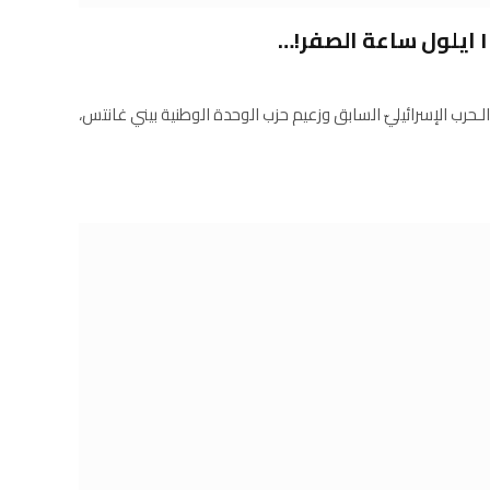
ضو مجلس الـحرب الإسرائيليّ السابق وزعيم حزب الوحدة الوطنية بيني غانتس،