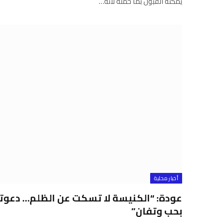
يمكنه القبول بما حمله لأنه…
أخبار محلية
عودة: “الكنيسة لا تسكت عن الظلم… دعوتن
بحب وتفانٍ”