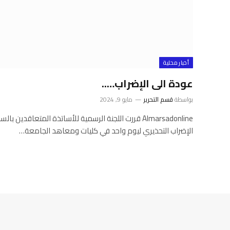
أخبار محلية
عودة الى الإضراب…..
بواسطة
قسم التحرير
مايو 9, 2024
Almarsadonline قررت اللجنة الرسمية للأساتذة المتعاقدين 
الإضراب التحذيري ليوم واحد في كليات ومعاهد الجامعة…