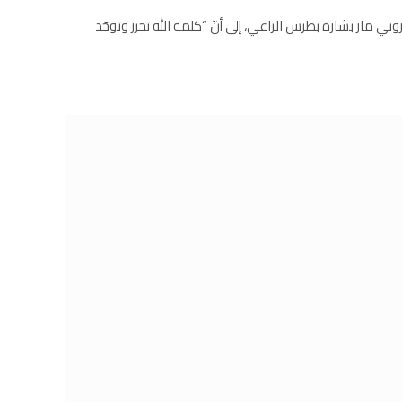
بطريرك الماروني مار بشارة بطرس الراعي، إلى أنّ “كلمة الله تحرر وتوحّد