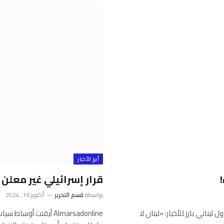
أبرز الأخبار
قرار إسرائيلي غير معلن
بواسطة
قسم التحرير
أكتوبر 16, 2024
 عن الصيغة الجديدة للقرار 1701… مسؤول لبناني بارز للأخبار: «لبنان لا
Almarsadonline أيقنت