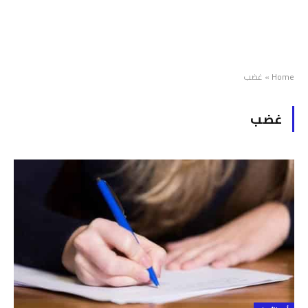
Home
»
غضب
غضب