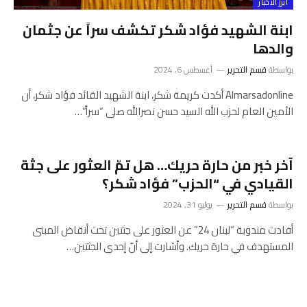
أبرز الأخبار
ابنة الشهيد فؤاد شكر تكشف سراً عن جثمان
والدها
بواسطة
قسم التحرير
أغسطس 6, 2024
Almarsadonline أكدت كريمة شكر، ابنة الشهيد القائد فؤاد شكر، أن
الأمين العام لحزب الله السيد حسن نصرالله صلى “سراً”…
آخر خبر من حارة حريك… هل تمّ العثور على جثة
القيادي في “الحزب” فؤاد شكر؟
بواسطة
قسم التحرير
يوليو 31, 2024
أفادت مندوبة “لبنان 24” عن العثور على جثتين تحت أنقاض المبنى
المستهدف في حارة حريك. وأشارت إلى أنّ إحدى الجثتين…