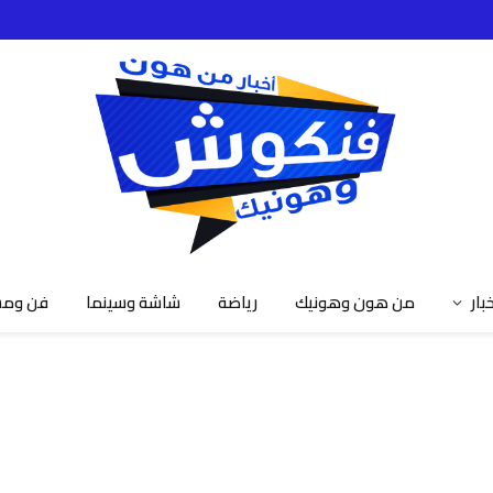
خبار
من هون وهونيك
رياضة
شاشة وسينما
فن ومش