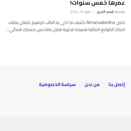
عمرها خمس سنوات!
بواسطة
قسم التحرير
مايو 24, 2024
خاص Almarsadonline كشف ما ادلى به النائب ابراهيم كنعان بملف
احتكار الطوابع المالية فضيحة مدوية تتمثل بتقاعس مشترك قضائي…
إتصل بنا
من نحن
سياسة الخصوصية