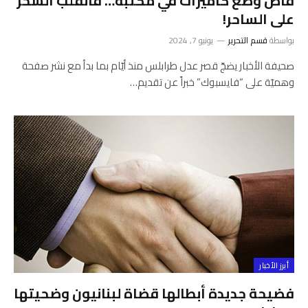
قاض وضع كاميرات في مكتبه… فانقلب السحر
على الساحر!
بواسطة
قسم التحرير
يونيو 7, 2024
صحيفة الأخبار يضجّ قصر عدل طرابلس منذ أيّام بما بدأ مع نشر صفحة
وهميّة على “فايسبوك” خبراً عن تقديم…
أبرز الأخبار
فضيحة جديدة أبطالها قضاة لبنانيون وضحيتها