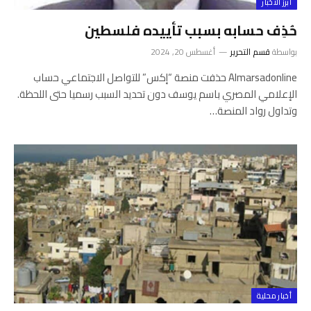
أبرز الأخبار
حُذِف حسابه بسبب تأييده فلسطين
بواسطة
قسم التحرير
أغسطس 20, 2024
Almarsadonline حذفت منصة “إكس” للتواصل الاجتماعي حساب
الإعلامي المصري باسم يوسف دون تحديد السبب رسميا حتى اللحظة.
وتداول رواد المنصة…
أخبار محلية