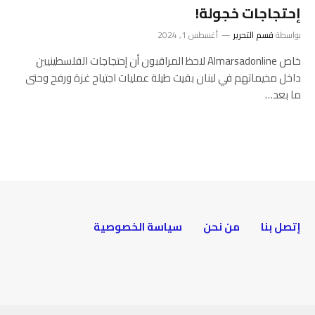
إحتجاجات خجولة!
بواسطة
قسم التحرير
أغسطس 1, 2024
خاص Almarsadonline لاحظ المراقبون أن إحتجاجات الفلسطينيين
داخل مخيماتهم في لبنان بقيت طيلة عمليات اجتياح غزة ورفح وحتى
ما بعد…
إتصل بنا
من نحن
سياسة الخصوصية