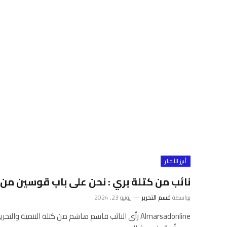
أبرز الأخبار
نائب من كتلة بري : نحن على باب قوسين من 
بواسطة
قسم التحرير
يونيو 23, 2024
Almarsadonline رأى النائب قاسم هاشم من كتلة التنمية و