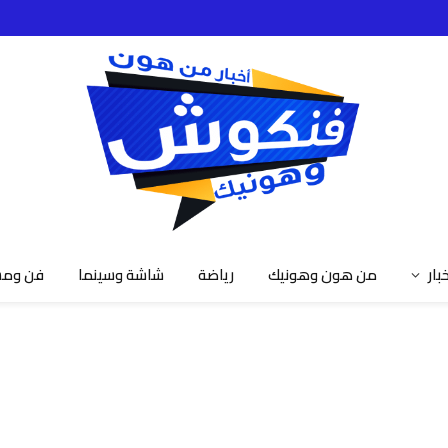
خبار
من هون وهونيك
رياضة
شاشة وسينما
فن ومش