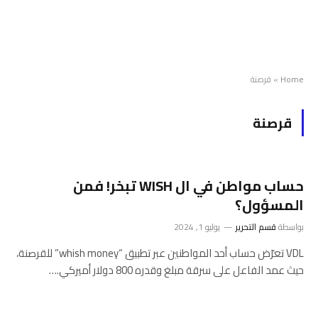
Home
»
قرصنة
قرصنة
حساب مواطن في ال WISH تبخر! فمن
المسؤول؟
بواسطة
قسم التحرير
يوليو 1, 2024
VDL تعرّض حساب أحد المواطنين عبر تطبيق “whish money” للقرصنة،
حيث عمد الفاعل على سرقة مبلغ وقدره 800 دولار أميركي.…