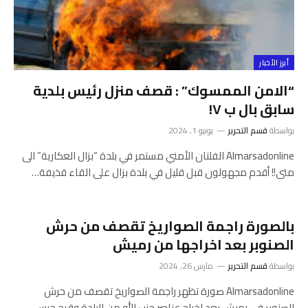
أبرز الأخبار
“الامن الممسوك” : قصف منزل رئيس بلدية
سابق بال ب ٧!
بواسطة
قسم التحرير
يونيو 1, 2024
Almarsadonline الفلتان الأمني مستمر في بلدة “بزال العكارية” الى
متى!! أقدم مجهولون قبل قليل في بلدة بزال على القاء قذيفة…
بالصورة راجمة الصواريخ تقصف من حرش
الصنوبر بعد اخراجها من رميش
بواسطة
قسم التحرير
مارس 26, 2024
Almarsadonline صورة تظهر راجمة الصواريخ تقصف من حرش
الصنوبر في رميش بعد اخراج عناصر حزب الله من البلدة وقرج جرس…