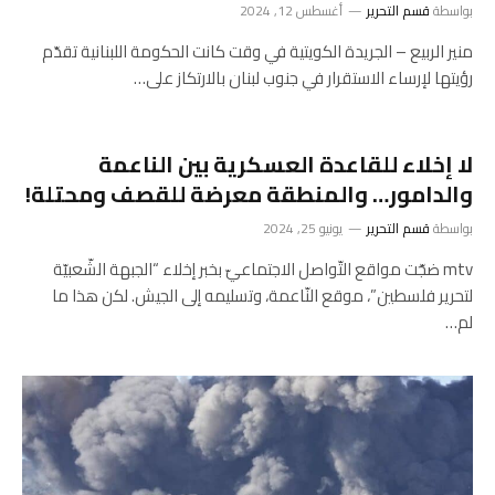
بواسطة
قسم التحرير
أغسطس 12, 2024
منير الربيع – الجريدة الكويتية في وقت كانت الحكومة اللبنانية تقدّم
رؤيتها لإرساء الاستقرار في جنوب لبنان بالارتكاز على…
لا إخلاء للقاعدة العسكرية بين الناعمة
والدامور… والمنطقة معرضة للقصف ومحتلة!
بواسطة
قسم التحرير
يونيو 25, 2024
mtv ضجّت مواقع التّواصل الاجتماعيّ بخبر إخلاء “الجبهة الشّعبيّة
لتحرير فلسطين”، موقع النّاعمة، وتسليمه إلى الجيش. لكن هذا ما
لم…