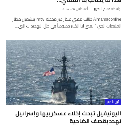
بواسطة
قسم التحرير
أغسطس 24, 2024
Almarsadonline طالب مفتي ‎عكار عبر محطة mtv بتشغيل ‎مطار
القليعات الذي ” يعني لنا الكثير خصوصاً في ظلّ التهديدات التي…
أبرز الأخبار
اليونيفيل تبحث إخلاء عسكرييها وإسرائيل
تهدد بقصف الضاحية