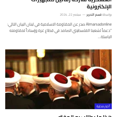
الإلكترونية
بواسطة
قسم التحرير
سبتمبر 22, 2024
Almarsadonline صدر عن المقاومة الاسلامية في لبنان البيان التالي:
“دعماً لشعبنا الفلسطيني الصامد في قطاع غزة وإسناداً لمقاومته
الباسلة…
أخبار محلية
هذا ما يطالب به المفتي…