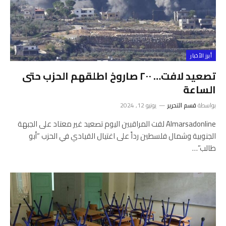
أبرز الأخبار
تصعيد لافت… ٢٠٠ صاروخ اطلقهم الحزب حتى
الساعة
بواسطة
قسم التحرير
يونيو 12, 2024
Almarsadonline لفت المراقبين اليوم تصعيد غير معتاد على الجبهة
الجنوبية وشمال فلسطين رداً على اغتيال القيادي في الحزب “أبو
طالب”…