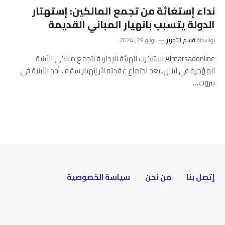
نداء إستغاثة من تجمع المالكين: إستهتار
الدولة يتسبب بانهيار المباني القديمة
بواسطة
قسم التحرير
يونيو 29, 2024
Almarsadonline استنكرت الهيئة الإدارية لتجمع مالكي الأبنية
المؤجرة في لبنان، بعد اجتماع عقدته اثر إنهيار سقف أحد الأبنية في
بيروت…
إتصل بنا
من نحن
سياسة الخصوصية