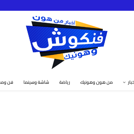
خبار
من هون وهونيك
رياضة
شاشة وسينما
فن ومش