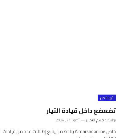
أبرز الأخبار
تضعضع داخل قيادة التيار
بواسطة
قسم التحرير
أكتوبر 21, 2024
خاص Almarsadonline يلاحظ من يتابع إطلالات عدد من ق