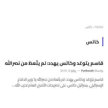
Home
»
كاتس
كاتس
قاسم يتوعّد وكاتس يهدد: لم يتّعظ من نصرالله
بواسطة
Funkoush
يوليو 6, 2025
قاسم يتوعّد وكاتس يهدد: لم يتّعظ من نصرالله ردّ وزير الدفاع
الإسرائيلي، يسرائيل كاتس، على تصريحات الأمين العام لحزب الله،…