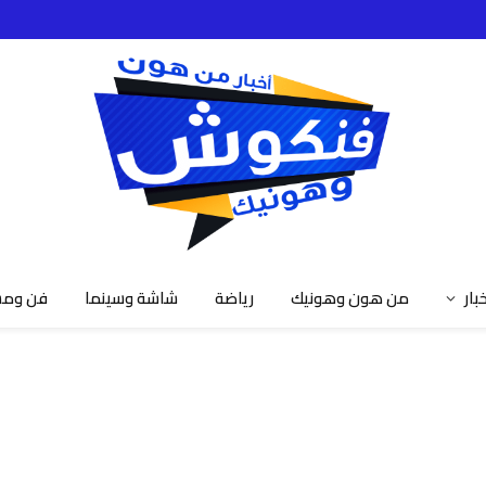
خبار
من هون وهونيك
رياضة
شاشة وسينما
فن ومش