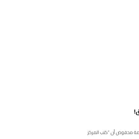
!
صّة نعمة محفوض أن “كتب المركز