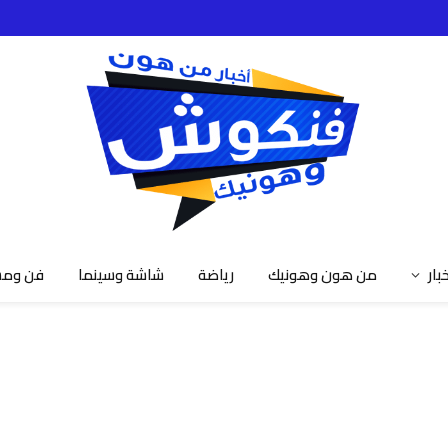
خبار
من هون وهونيك
رياضة
شاشة وسينما
فن ومش