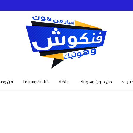
خبار
من هون وهونيك
رياضة
شاشة وسينما
فن ومش