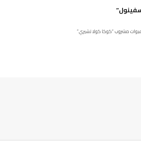
سفينول”
ن سحب عبوات مشروب “كوكا كولا تشيري”