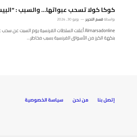
كوكا كولا تسحب عبواتها… والسبب : “البي
بواسطة
قسم التحرير
يونيو 30, 2024
Almarsadonline أعلنت السلطات الفرنسية يوم السبت ع
بنكهة الكرز من الأسواق الفرنسية بسبب مخاطر…
إتصل بنا
من نحن
سياسة الخصوصية