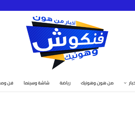
خبار
من هون وهونيك
رياضة
شاشة وسينما
فن ومش