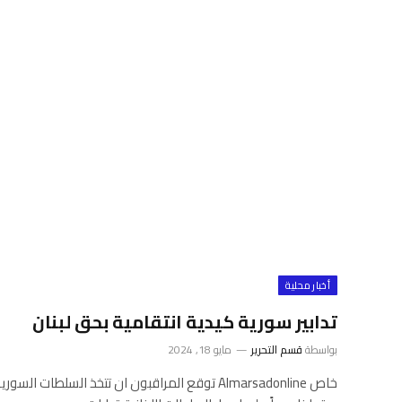
أخبار محلية
تدابير سورية كيدية انتقامية بحق لبنان
بواسطة
قسم التحرير
مايو 18, 2024
خاص Almarsadonline توقع المراقبون ان تتخذ السلطات 