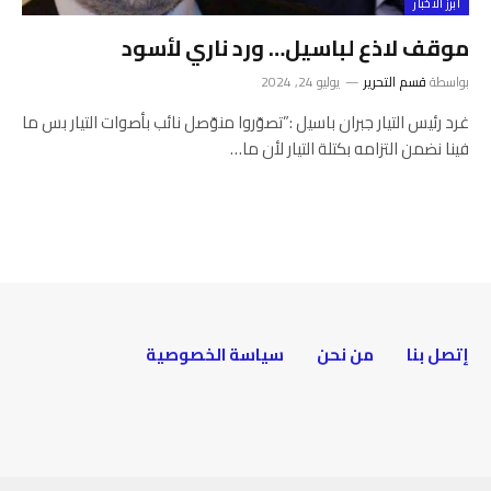
أبرز الأخبار
موقف لاذع لباسيل… ورد ناري لأسود
بواسطة
قسم التحرير
يوليو 24, 2024
غرد رئيس التيار جبران باسيل :”تصوّروا منوّصل نائب بأصوات التيار بس ما
فينا نضمن التزامه بكتلة التيار لأن ما…
إتصل بنا
من نحن
سياسة الخصوصية