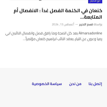
أبرز الأخبار
كنعان في الكلمة الفصل غداً : الانفصال أم
المتابعة…
بواسطة
قسم التحرير
أغسطس 13, 2024
Almarsadonline بعد كل الضجة وما رافق فصل وانفصال النائبين ابي
رميا وعون عن التيار، يعقد النائب ابراهيم كنعان مؤتمراً…
إتصل بنا
من نحن
سياسة الخصوصية