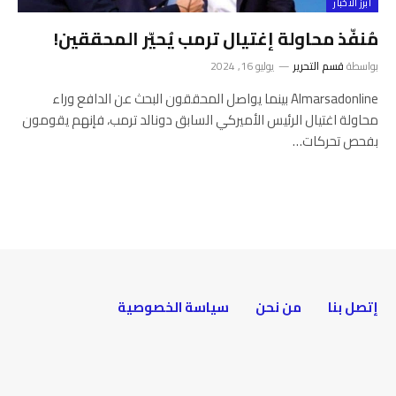
أبرز الأخبار
مُنفّذ محاولة إغتيال ترمب يُحيّر المحققين!
بواسطة
قسم التحرير
يوليو 16, 2024
Almarsadonline بينما يواصل المحققون البحث عن الدافع وراء
محاولة اغتيال الرئيس الأميركي السابق دونالد ترمب، فإنهم يقومون
بفحص تحركات…
إتصل بنا
من نحن
سياسة الخصوصية