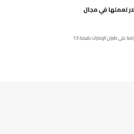
لإمارات” 1.5 مليون دولار لعملها في مجال
Almarsadonline أعلنت وزارة النقل الأمريكية أمس أنها فرضت غرامة على طيران الإمارات بقيمة 1.5