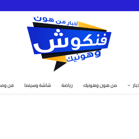
خبار
من هون وهونيك
رياضة
شاشة وسينما
فن ومش