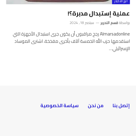
أبرز الأخبار
عملية إستبدال مدبرة؟!
بواسطة
قسم التحرير
سبتمبر 18, 2024
Almarsadonline رجح مراقبون أن يكون جرى استبدال الأجهزة التي
استقدمها حزب الله الخمسة آلآف بأخرى مفخخة، اشترى الموساد
الإسرائيلي…
إتصل بنا
من نحن
سياسة الخصوصية