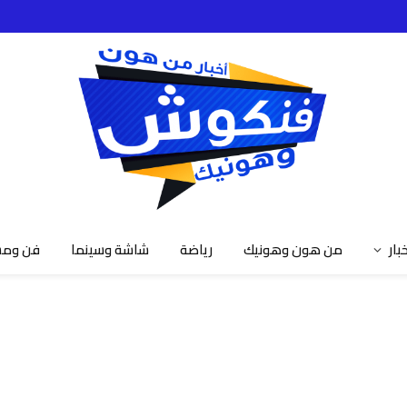
خبار
من هون وهونيك
رياضة
شاشة وسينما
فن ومش