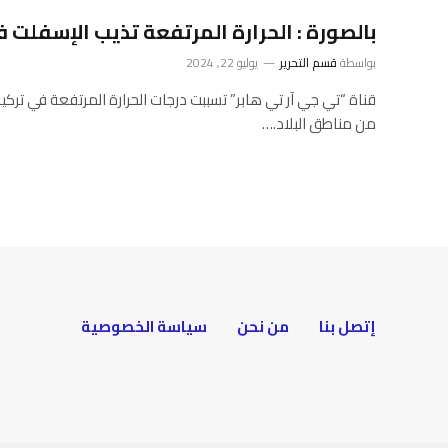
بالصورة : الحرارة المرتفعة تذيب الإسفلت ف
بواسطة
قسم التحرير
يوليو 22, 2024
قناة “تي جي آر تي هابر” تسببت درجات الحرارة المرتفعة في تركيا
من مناطق البلاد.…
إتصل بنا
من نحن
سياسة الخصوصية