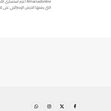
Almarsadonline اعتبر
التي يشنها الجيش الإسرائيلي على 
فيسبوك
X
الانستغرام
واتساب