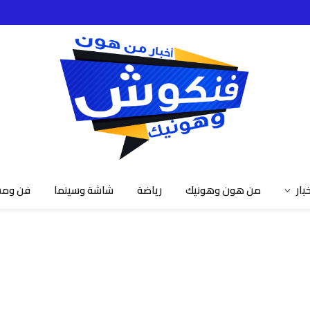
خبار
من هون وهونيك
رياضة
شاشة وسينما
فن ومش