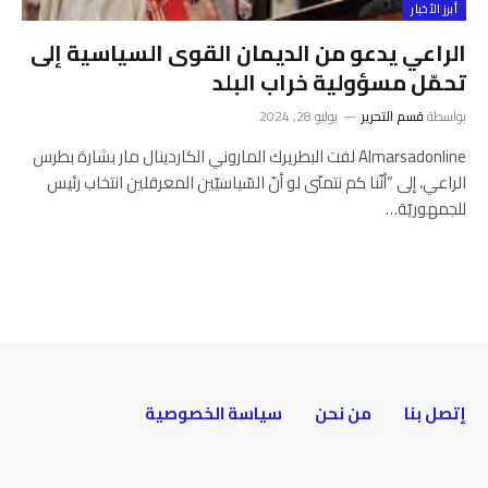
أبرز الأخبار
الراعي يدعو من الديمان القوى السياسية إلى
تحمّل مسؤولية خراب البلد
بواسطة
قسم التحرير
يوليو 28, 2024
Almarsadonline لفت البطريرك الماروني الكاردينال مار بشارة بطرس
الراعي، إلى “أنّنا كم نتمنّى لو أنّ السّياسيّين المعرقلين انتخاب رئيس
للجمهوريّة…
إتصل بنا
من نحن
سياسة الخصوصية