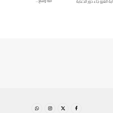
الله وسع…
 وبداية الغزو جاء دور الدعاية
فيسبوك
X
الانستغرام
واتساب