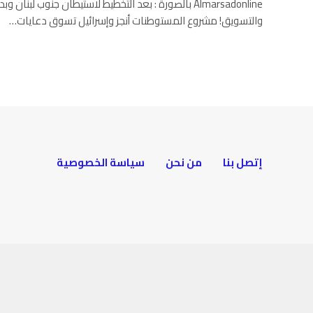
Almarsadonline بالصورة : بعد التخطيط لاستيطان جنوب لبنان
والتسويق! مشروع المستوطنات أنجز وإسرائيل تسوق دعايات…
إتصل بنا
من نحن
سياسة الخصوصية