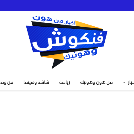
خبار
من هون وهونيك
رياضة
شاشة وسينما
فن ومش