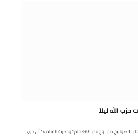
زب الله ليلاً
Almarsadonline هاجم حزب الله حيفا بـ ٦ صواريخ من نوع فجر “330ملم” وذكرت القناة 14 أن حزب