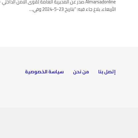
Almarsadonline صدر عن المديرية العامة لقوى الامن الد
الأربعاء، بلاغ جاء فيه: “بتاريخ 23-5-2024 وفي…
إتصل بنا
من نحن
سياسة الخصوصية