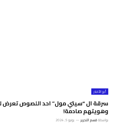
أبرز الأخبار
سرقة ال “سيتي مول” احد اللصوص تعرض ل
وهويتهم صادمة!
بواسطة
قسم التحرير
يونيو 5, 2024