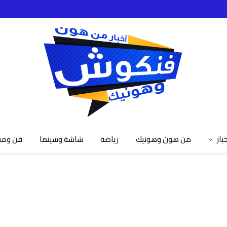
خبار
من هون وهونيك
رياضة
شاشة وسينما
فن ومش