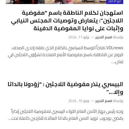
أبرز الأخبار
استهجان لكلام الناطقة باسم “مفوضية
اللاجئين”: يتعارض وتوصيات المجلس النيابي
وإثبات على نوايا المفوضية الدفينة
بواسطة
قسم التحرير
يوليو 11, 2024
VDLnews تفاجأ الوسط السياسي بالكلام الذي نقلته إحدى الصحف
اليوم عن الناطقة باسم مفوضية الأمم المتحدة لشؤون اللاجئين في
لبنان،…
البيسري ينذر مفوضية اللاجئين : “زوّدونا بالداتا
وإلا….”
بواسطة
قسم التحرير
يونيو 19, 2024
وجه رئيس جهاز الأمن العام اللواء البيسري لمفوضية اللاجئين إنذاراً
يقضي بوجوب تزويد الامن العام بالداتا العائدة للنازحين كاملة تحت…